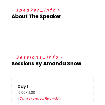
s
p
e
a
k
e
r
_
i
n
f
o
About The Speaker
S
e
s
s
i
o
n
s
_
i
n
f
o
Sessions By Amanda Snow
Day 1
10.00-12.00
Conference_Room3