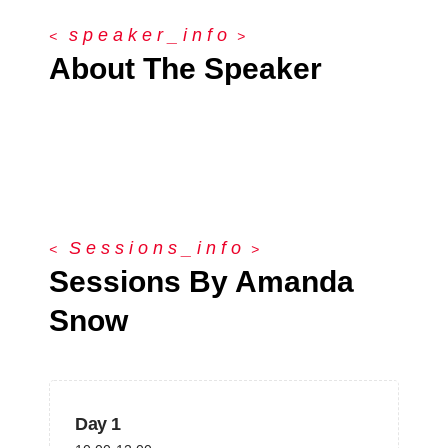
s
p
e
a
k
e
r
_
i
n
f
o
About The Speaker
S
e
s
s
i
o
n
s
_
i
n
f
o
Sessions By Amanda
Snow
Day 1