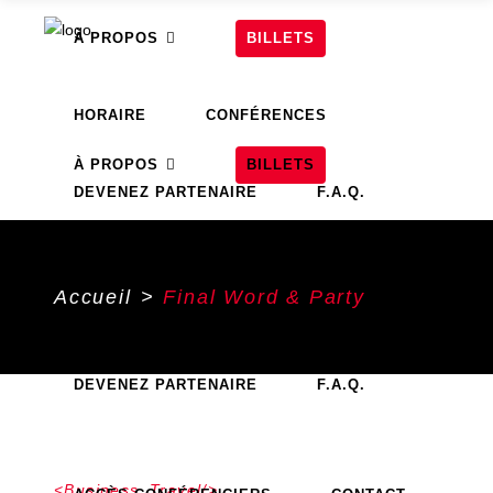
À PROPOS
BILLETS
HORAIRE
CONFÉRENCES
À PROPOS
BILLETS
DEVENEZ PARTENAIRE
F.A.Q.
ACCÈS CONFÉRENCIERS
CONTACT
HORAIRE
CONFÉRENCES
Accueil
>
Final Word & Party
DEVENEZ PARTENAIRE
F.A.Q.
Business_Travel