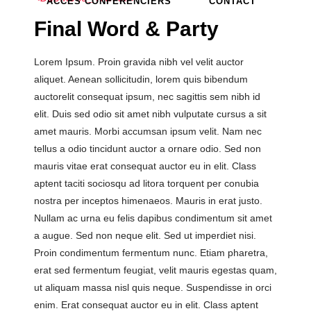
ACCÈS CONFÉRENCIERS
CONTACT
Final Word & Party
Lorem Ipsum. Proin gravida nibh vel velit auctor
aliquet. Aenean sollicitudin, lorem quis bibendum
auctorelit consequat ipsum, nec sagittis sem nibh id
elit. Duis sed odio sit amet nibh vulputate cursus a sit
amet mauris. Morbi accumsan ipsum velit. Nam nec
tellus a odio tincidunt auctor a ornare odio. Sed non
mauris vitae erat consequat auctor eu in elit. Class
aptent taciti sociosqu ad litora torquent per conubia
nostra per inceptos himenaeos. Mauris in erat justo.
Nullam ac urna eu felis dapibus condimentum sit amet
a augue. Sed non neque elit. Sed ut imperdiet nisi.
Proin condimentum fermentum nunc. Etiam pharetra,
erat sed fermentum feugiat, velit mauris egestas quam,
ut aliquam massa nisl quis neque. Suspendisse in orci
enim. Erat consequat auctor eu in elit. Class aptent