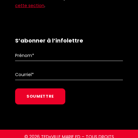
cette section
.
S’abonner à l’infolettre
TEDx Ville Marie ED utilise des fichiers témoins
(cookies) pour vous garantir la meilleure
expérience possible.
© 2026 TEDxVILLE MARIE ED – TOUS DROITS