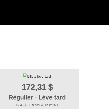
172,31
$
Régulier - Lève-tard
<149$ + frais & taxes/>