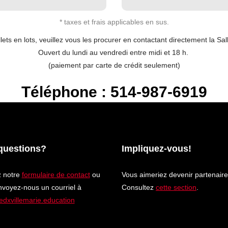
* taxes et frais applicables en sus.
llets en lots, veuillez vous les procurer en contactant directement la Sa
Ouvert du lundi au vendredi entre midi et 18 h.
(paiement par carte de crédit seulement)
Téléphone : 514-987-6919
questions?
Impliquez-vous!
z notre
formulaire de contact
ou
Vous aimeriez devenir partenair
nvoyez-nous un courriel à
Consultez
cette section
.
edxvillemarie.education