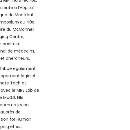
d’IRM multi-échos,
ésente à l’Hôpital
ique de Montréal
symposium du 40e
ire du McConnell
ging Centre,
 auditoire
onal de médecins,
s et chercheurs.
ntribue également
oppement logiciel
imate Tech et
 avec le MRS Lab de
é McGill. Elle
e comme jeune
 auprès de
ation for Human
ping et est