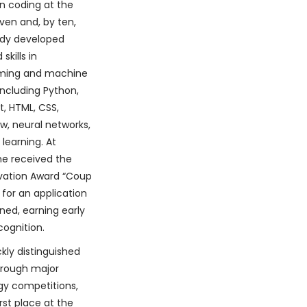
n coding at the
ven and, by ten,
ady developed
skills in
ming and machine
 including Python,
t, HTML, CSS,
w, neural networks,
learning. At
he received the
vation Award “Coup
for an application
ned, earning early
ognition.
ckly distinguished
hrough major
gy competitions,
rst place at the