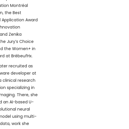
tion Montréal
, the Best
 Application Award
hnovation
 and Zenika
he Jury’s Choice
nd the Women+ in
rd at BrébeufHx.
ater recruited as
tware developer at
a clinical research
on specializing in
maging. There, she
d an AI-based U-
lutional neural
model using multi-
data, work she