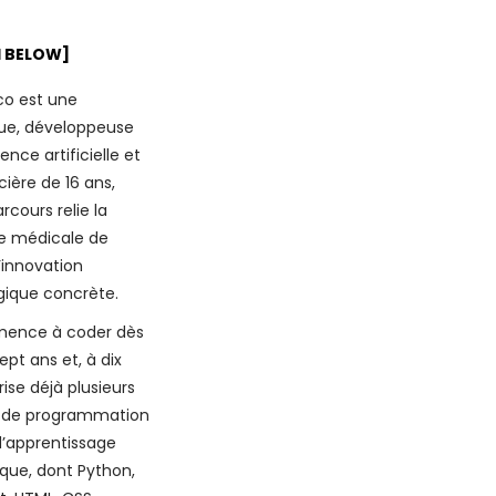
H BELOW]
co est une
que, développeuse
gence artificielle et
ière de 16 ans,
rcours relie la
e médicale de
l’innovation
gique concrète.
mence à coder dès
ept ans et, à dix
rise déjà plusieurs
 de programmation
 d’apprentissage
que, dont Python,