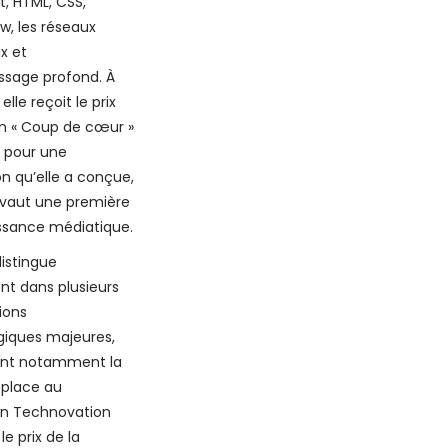
t, HTML, CSS,
w, les réseaux
x et
issage profond. À
elle reçoit le prix
n « Coup de cœur »
P pour une
on qu’elle a conçue,
i vaut une première
ssance médiatique.
distingue
t dans plusieurs
ions
giques majeures,
nt notamment la
 place au
n Technovation
le prix de la