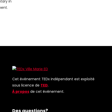
ary in
ent.
Cet événement TEDx indépendant est exploité
sous licence de
TED
.
À propos
de cet événement.
Des questions?