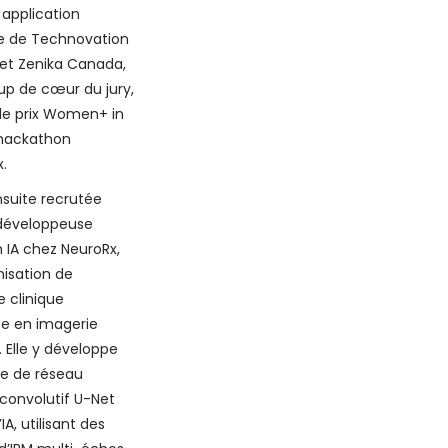
 application
e de Technovation
et Zenika Canada,
oup de cœur du jury,
 le prix Women+ in
hackathon
.
ensuite recrutée
éveloppeuse
n IA chez NeuroRx,
isation de
 clinique
ée en imagerie
 Elle y développe
e de réseau
convolutif U-Net
’IA, utilisant des