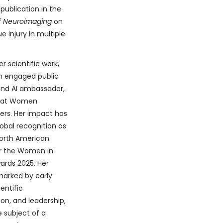
 publication in the
f Neuroimaging
on
ue injury in multiple
r scientific work,
an engaged public
and AI ambassador,
g at Women
rs. Her impact has
obal recognition as
North American
for the Women in
ards 2025. Her
marked by early
ientific
ion, and leadership,
e subject of a