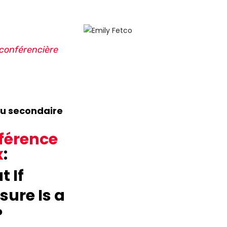
conférencière
au secondaire
férence
x
 If
sure Is a
?