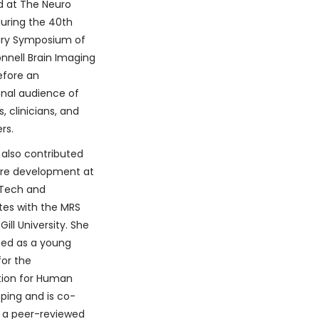
d at The Neuro
during the 40th
ary Symposium of
nell Brain Imaging
efore an
onal audience of
, clinicians, and
rs.
 also contributed
are development at
 Tech and
tes with the MRS
ill University. She
ted as a young
for the
tion for Human
ping and is co-
 a peer-reviewed