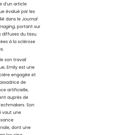
 d’un article
que évalué par les
lié dans le
Journal
imaging
, portant sur
s diffuses du tissu
iées à la sclérose
s.
e son travail
que, Emily est une
cière engagée et
ssadrice de
nce artificielle,
nt auprès de
echmakers. Son
i vaut une
ssance
onale, dont une