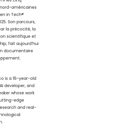
mi les cinq
s nord-américaines
n in Tech®
25. Son parcours,
r la précocité, la
ion scientifique et
hip, fait aujourd’hui
’un documentaire
oppement.
co is a 16-year-old
 AI developer, and
eaker whose work
cutting-edge
esearch and real-
hnological
n.