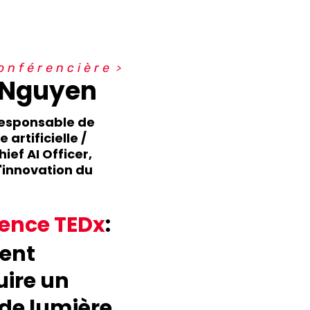
o
n
f
é
r
e
n
c
i
è
r
e
 Nguyen
responsable de
e artificielle /
ief AI Officer,
l'innovation du
ence TEDx
ent
uire un
 de lumière