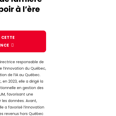
poir à l’ère
 CETTE
ENCE
irectrice responsable de
de l’innovation du Québec,
ion de l’IA au Québec.
n 2023, elle a dirigé la
utionnelle en gestion des
M, favorisant une
r les données. Avant,
le a favorisé l’innovation
 les revenus hors Québec